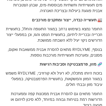
מים תעשייתיות ותשתיות מבוססות-מים, שבהן הצטברות
אבנית פוגעת ביעילות ובצריכת האנרגיה.
🏭 תעשייה כבדה, ייצור ומתקנים מורכבים
החומר נמצא בשימוש נרחב במגזר התעופה והחלל, בתעשיית
הכרייה ובכריית ליתיום, בתעשיית הנפט והגז, וכן במפעלי ייצור
הדורשים ניקוי יעיל ללא השבתה ממושכת.
בנוסף, RYDLYME מתאים להסרת אבנית ממשאבות ואקום,
מסננים, ומערכות תעשייתיות מורכבות נוספות.
🧬 מזון, פרמצבטיקה וסביבות רגישות
בזכות היותו מתכלה, לא רעיל ולא קורוזיבי, RYDLYME משמש
במגזר המזון והמשקאות, בתעשיית הפרמצבטיקה, במפעלי
עיבוד מזון ובבתי חולים.
החומר מתאים גם להסרת אבנית ממכונות קפה וממערכות
הדורשות רמת בטיחות גבוהה במיוחד, ללא סיכון לזיהום או
פגיעה בציוד.