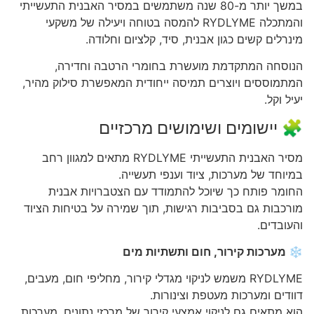
במשך יותר מ-80 שנה משתמשים במסיר האבנית התעשייתי
והמתכלה RYDLYME להמסה בטוחה ויעילה של משקעי
מינרלים קשים כגון אבנית, סיד, קלציום וחלודה.
הנוסחה המתקדמת מועשרת בחומרי הרטבה וחדירה,
המתמוססים ויוצרים תמיסה ייחודית המאפשרת סילוק מהיר,
יעיל וקל.
🧩 יישומים ושימושים מרכזיים
מסיר האבנית התעשייתי RYDLYME מתאים למגוון רחב
במיוחד של מערכות, ציוד וענפי תעשייה.
החומר פותח כך שיוכל להתמודד עם הצטברויות אבנית
מורכבות גם בסביבות רגישות, תוך שמירה על בטיחות הציוד
והעובדים.
❄️ מערכות קירור, חום ותשתיות מים
RYDLYME משמש לניקוי מגדלי קירור, מחליפי חום, מעבים,
דוודים ומערכות מעטפת וצינורות.
הוא מתאים גם לניקוי אמצעי קירור של מרכזי נתונים, מערכות