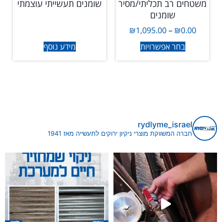
משטחים רב תכליתי/מסיר
שומנים תעשייתי עוצמתי
שומנים
₪
1,095.00
–
₪
0.00
בחר אפשרויות
מידע נוסף
rydlyme_israel
חברה המשווקת מוצרי ניקיון ירוקים לתעשייה מאז 1941
ים במערכות קירור ומיזוג היא לא