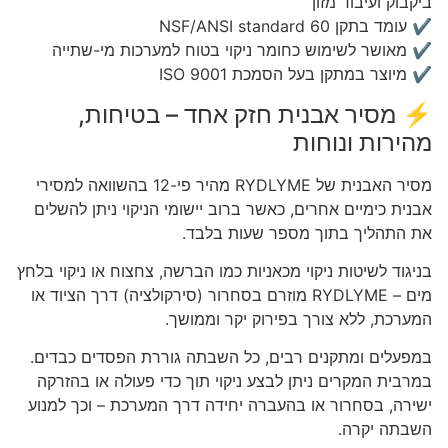
ביקבוק ועיבוד מזון
✔ עומד בתקן NSF/ANSI standard 60
✔ מאושר לשימוש כחומר ניקוי בטוח למערכות מי-שתייה
✔ מיוצר במתקן בעל הסמכת ISO 9001
⚡ מסיר אבנית חזק אחד – בטיחות,
מהירות ונוחות
מסיר האבנית של RYDLYME מהיר פי-12 בהשוואה למסירי
אבנית כימיים אחרים, כאשר ברוב יישומי הניקוי ניתן להשלים
את התהליך בתוך מספר שעות בלבד.
בניגוד לשיטות ניקוי מכאניות כמו הברשה, צחצוח או ניקוי בלחץ
מים – RYDLYME מוזרם בסחרור (סירקולציה) דרך הציוד או
המערכת, ללא צורך בפירוק יקר וממושך.
במפעלים ומתקנים רבים, כל השבתה גוררת הפסדים כבדים.
במרבית המקרים ניתן לבצע ניקוי תוך כדי פעולה או בהזרקה
ישירה, בסחרור או בהעברה יחידה דרך המערכת – וכך למנוע
השבתה יקרה.