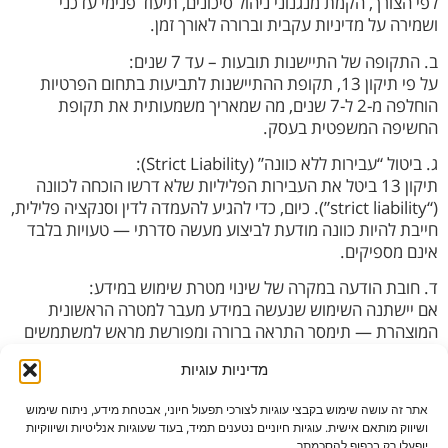
לפי הצורך, הקמת מנגנוני ניהול סיכונים, תיעוד פנימי עדכני
ושמירה על מדיניות עקבית וברורה לאורך זמן.
ב. התקופה של התיישנות תובעות – עד 7 שנים:
על פי תיקון 13, תקופת ההתיישנות לתביעות בתחום הפרטיות
הוחלפה מ-2 ל-7 שנים, מה שמאריך משמעותית את תקופת
החשיפה המשפטית בעסק.
ג. ביטול “עבירות ללא כוונה” (Strict Liability):
תיקון 13 ביטל את העבירות הפליליות שלא דרשו הוכחה לכוונה
(“strict liability”). כיום, כדי להגיע להעמדה לדין וסנקציה פלילית,
חייבת להיות כוונה מודעת לביצוע מעשה סדרתי — טעויות בלבד
אינם מספיקים.
ד. חובת הודעה במקרה של שינוי מטרת שימוש במידע:
אם יישתנה השימוש שנעשה במידע מעבר למטרה הראשונית
המוצהרת — תימסר התראה ברורה ומפורשת מראש למשתמשים
על שינוי כזה, בהתאם לדרישת שקיפות מוגברת בחוק.
מדיניות עוגיות
ה. פיצוי ללא הגשת הוכחת נזק:
החוק מאפשר קצב פיצוי כספי (עד 10,000 ש״ח) גם ללא הוכחת
אתר זה עושה שימוש בקבצי עוגיות לצורכי תפעול חיוני, אבטחת מידע, ניתוח שימוש
ושיווק מותאם אישית. עוגיות חיוניים נטענים תמיד, בעוד שעוגיות אנליטיות ושיווקיות
נזק ממשי — כדי לתמוך באכיפה אישית על הפרת זכויות פשוטה.
יופעלו רק בכפוף להסכמתך.