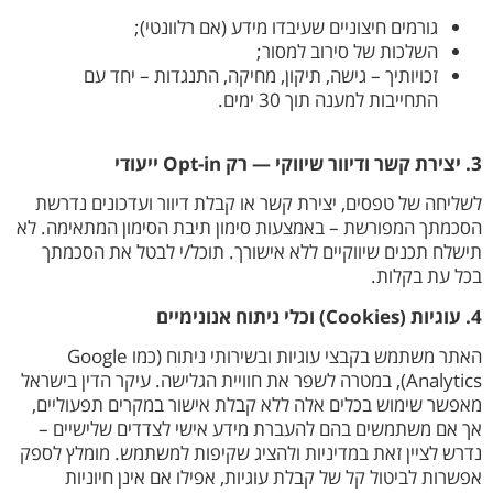
גורמים חיצוניים שעיבדו מידע (אם רלוונטי);
השלכות של סירוב למסור;
זכויותיך – גישה, תיקון, מחיקה, התנגדות – יחד עם
התחייבות למענה תוך 30 ימים.
3. יצירת קשר ודיוור שיווקי — רק Opt-in ייעודי
לשליחה של טפסים, יצירת קשר או קבלת דיוור ועדכונים נדרשת
הסכמתך המפורשת – באמצעות סימון תיבת הסימון המתאימה. לא
תישלח תכנים שיווקיים ללא אישורך. תוכל/י לבטל את הסכמתך
בכל עת בקלות.
4. עוגיות (Cookies) וכלי ניתוח אנונימיים
האתר משתמש בקבצי עוגיות ובשירותי ניתוח (כמו Google
Analytics), במטרה לשפר את חוויית הגלישה. עיקר הדין בישראל
מאפשר שימוש בכלים אלה ללא קבלת אישור במקרים תפעוליים,
אך אם משתמשים בהם להעברת מידע אישי לצדדים שלישיים –
נדרש לציין זאת במדיניות ולהציג שקיפות למשתמש. מומלץ לספק
אפשרות לביטול קל של קבלת עוגיות, אפילו אם אינן חיוניות