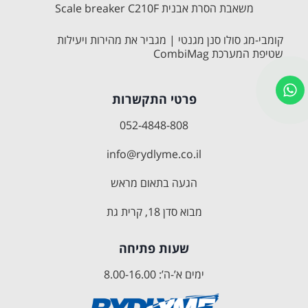
משאבת הסרת אבנית Scale breaker C210F
קומבי-מג סולו סנן מגנטי | מגביר את מהירות ויעילות
שטיפת המערכת CombiMag
פרטי התקשרות
052-4848-808
info@rydlyme.co.il
הגעה בתאום מראש
מבוא סדן 18, קרית גת
שעות פתיחה
ימים א’-ה’: 8.00-16.00