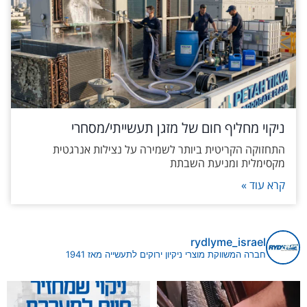
ניקוי מחליף חום של מזגן תעשייתי/מסחרי
התחזוקה הקריטית ביותר לשמירה על נצילות אנרגטית
מקסימלית ומניעת השבתת
קרא עוד »
rydlyme_israel
חברה המשווקת מוצרי ניקיון ירוקים לתעשייה מאז 1941
ים במערכות קירור ומיזוג היא לא