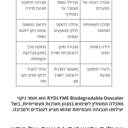
עבודה רציפה של
מגדילה עומס
מצריכה תחזוקה
המערכת
מצטבר על
מונעת סדירה
המחליף
סביבה תעשייתית
עלולה להוסיף
דורשת התאמת
מזוהמת
לכלוך ומשקעים
שיטת ניקוי לתנאי
נוספים
האתר
ירידה באיכות
מגבירה סיכון
מחזקת צורך
המים
להצטברות חוזרת
בסינון ובבדיקות
תקופתיות
היעדר תחזוקה
מאפשר לאבנית
עלול להוביל
מונעת
להצטבר לאורך
לניקוי מורכב ויקר
זמן
יותר
RYDLYME Biodegradable Descaler הוא חומר ניקוי
מתכלה המומלץ לשימוש במגוון מערכות תעשייתיות, בשל
יעילותו הגבוהה והבטיחות שהוא מציע לעובדים ולסביבה.