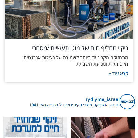
ניקוי מחליף חום של מזגן תעשייתי/מסחרי
התחזוקה הקריטית ביותר לשמירה על נצילות אנרגטית
מקסימלית ומניעת השבתת
קרא עוד »
rydlyme_israel
חברה המשווקת מוצרי ניקיון ירוקים לתעשייה מאז 1941
ים במערכות קירור ומיזוג היא לא