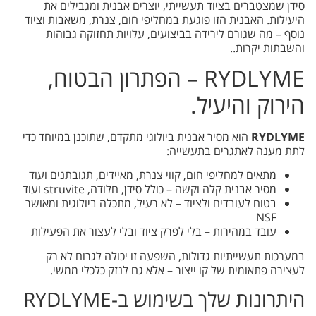
סידן שמצטברים בציוד תעשייתי, יוצרים אבנית ומגבילים את
היעילות. האבנית הזו פוגעת במחליפי חום, צנרת, משאבות וציוד
נוסף – מה שגורם לירידה בביצועים, עלויות תחזוקה גבוהות
והשבתות יקרות..
RYDLYME – הפתרון הבטוח,
הירוק והיעיל.
RYDLYME
הוא מסיר אבנית ביולוגי מתקדם, שתוכנן במיוחד כדי
לתת מענה לאתגרים בתעשייה:
מתאים למחליפי חום, קווי צנרת, מאיידים, תגובתנים ועוד
מסיר אבנית קלה וקשה – כולל סידן, חלודה, struvite ועוד
בטוח לעובדים ולציוד – לא רעיל, מתכלה ביולוגית ומאושר
NSF
עובד במהירות – בלי לפרק ציוד ובלי לעצור את הפעילות
במערכות תעשייתיות גדולות, השפעה זו יכולה לגרום לא רק
לעצירה פתאומית של קו ייצור – אלא גם לנזק כלכלי ממשי.
היתרונות שלך בשימוש ב-RYDLYME