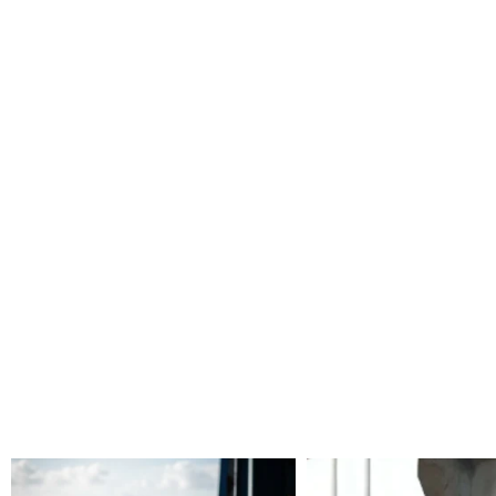
ט החדש בתחזוקה ימית 🚤