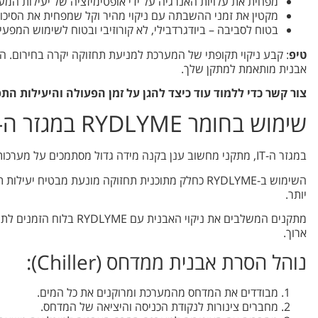
מפחית את עלויות האנרגיה על ידי אופטימיזציה של יעילות המע
מקטין את זמני ההשבתה עם ניקוי מהיר וקל שמפחית את הסיכון
בטוח לסביבה – ביודגרדבילי, לא קורוזיבי ובטוח לשימוש המפעיל
טיפ
: קבע ניקוי תקופתי של המערכת למניעת תחזוקה יקרה בחירום. הצ
אבנית מותאמת למתקן שלך.
צור קשר כדי ללמוד עוד כיצד להגן על זמן הפעולה והיעילות הת
שימוש בחומר RYDLYME במגזר ה-IT
במגזר ה-IT, מתקני מחשוב ענן בקנה מידה גדול מסתמכים על מערכות קירור אופטימליות כדי לשמור על מהירות עיבוד גבוהה.
השימוש ב-RYDLYME כחלק מתוכנית תחזוקה מונעת מבטיח 
יותר.
מתקנים המשלבים את ניקוי ה
ארוך.
נוהל הסרת אבנית ממדחס (Chiller):
מבודדים את המדחס מהמערכת ומרוקנים את כל המים.
מחברים צינורות לנקודת הכניסה והיציאה של המדחס.