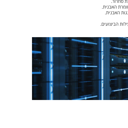
 סחרור.
גות האבנית.
לות הביצועים.