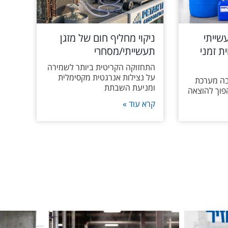
שייתי
ניקוי מחליף חום של מזגן
ת זמני
תעשייתי/מסחרי
התחזוקה הקריטית ביותר לשמירה
על נצילות אנרגטית מקסימלית
בה מערכת
ומניעת השבתת
פוך להוצאה
קרא עוד »
מדובר בשומנ
אנשי תחזוקה ותפעול יודעים שומן, גריז ולכלוך מצטבר
בעלי כלי שיט? הכירו את הסטנדר