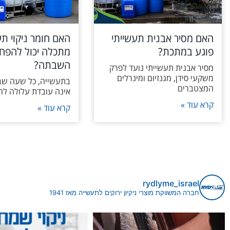
האם מסיר אבנית תעשייתי
האם חומר ניקוי תע
פוגע במתכת?
מתכלה יכול להפחי
השבתה?
מסיר אבנית תעשייתי נועד לפרק
משקעי סידן, מגנזיום ומינרלים
בתעשייה, כל שעה ש
המצטברים
אינה עובדת עלולה לה
קרא עוד »
קרא עוד »
rydlyme_israel
חברה המשווקת מוצרי ניקיון ירוקים לתעשייה מאז 1941
 ומשקעים במערכות קירור ומיזוג היא לא
בתעשייה כבדה אין מקום לפשרות, בטח לא כש