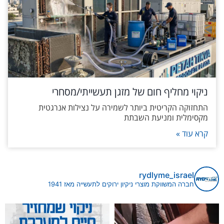
ניקוי מחליף חום של מזגן תעשייתי/מסחרי
התחזוקה הקריטית ביותר לשמירה על נצילות אנרגטית
מקסימלית ומניעת השבתת
קרא עוד »
rydlyme_israel
חברה המשווקת מוצרי ניקיון ירוקים לתעשייה מאז 1941
ים במערכות קירור ומיזוג היא לא