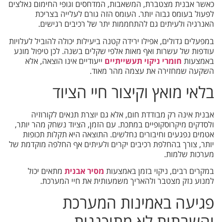
כאשר אבנית מצטברת, המשאבות, המדחסים וגופי החימום נאלצים
לפעול בעומס גבוה יותר. העומס הזה גורם לעלייה בצריכת
האנרגיה ולעיתים גם להתחממות יתר של רכיבים רגישים.
במפעלים גדולים, אפילו ירידה קטנה ביעילות יכולה להוביל לעלויות
עודפות של עשרות ואף מאות אלפי שקלים בשנה. לכן טיפול מונע
באמצעות
חומרי ניקוי תעשייתיים
ייעודיים אינו הוצאה, אלא
השקעה שמחזירה את עצמה מהר מאוד.
בלאי מואץ וקיצור חיי הציוד
אבנית אינה רק מבודדת חום, אלא גם יוצרת תנאים לקורוזיה
ולסדקים מיקרוסקופיים במתכת. עם הזמן, הציוד נשחק מהר יותר,
אטמים נפגעים וחיבורים נחלשים. התוצאה היא תקלות תכופות
יותר, צורך בהחלפת רכיבים יקרים ולעיתים אף החלפה מוקדמת של
מערכות שלמות.
במקרים רבים, ניקוי בזמן באמצעות
מסיר אבנית
מתאים יכול
למנוע נזק מצטבר ולהאריך משמעותית את חיי המערכת.
פגיעה באמינות המערכת
והשבתות לא מתוכננות