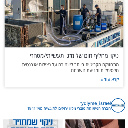
ניקוי מחליף חום של מזגן תעשייתי/מסחרי
התחזוקה הקריטית ביותר לשמירה על נצילות אנרגטית
מקסימלית ומניעת השבתת
קרא עוד »
rydlyme_israel
חברה המשווקת מוצרי ניקיון ירוקים לתעשייה מאז 1941
ים במערכות קירור ומיזוג היא לא